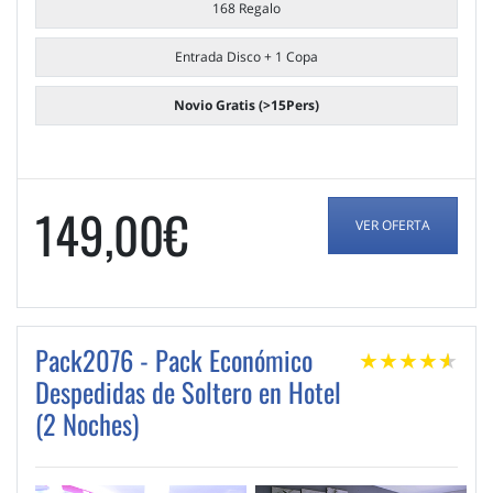
168 Regalo
Entrada Disco + 1 Copa
Novio Gratis (>15Pers)
149,00€
VER OFERTA
Pack2076 - Pack Económico
★
★
★
★
★
★
Despedidas de Soltero en Hotel
(2 Noches)