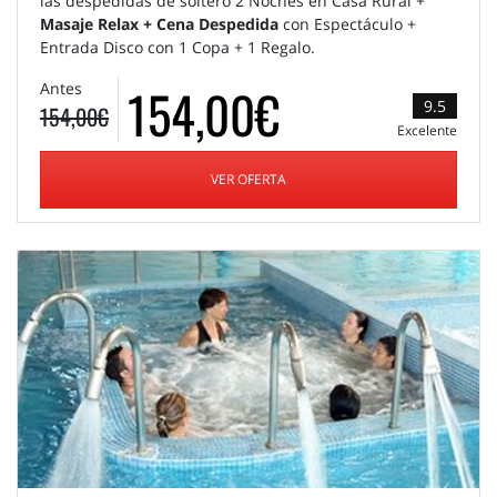
las despedidas de soltero 2 Noches en Casa Rural +
Masaje Relax + Cena Despedida
con Espectáculo +
Entrada Disco con 1 Copa + 1 Regalo.
154,00€
Antes
9.5
154,00€
Excelente
VER OFERTA