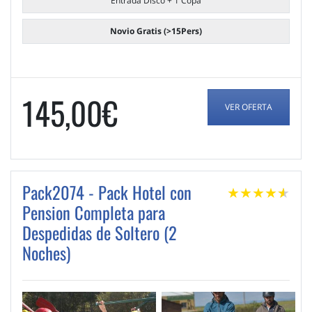
Entrada Disco + 1 Copa
Novio Gratis (>15Pers)
145,00€
VER OFERTA
Pack2074 - Pack Hotel con
★
★
★
★
★
★
Pension Completa para
Despedidas de Soltero (2
Noches)