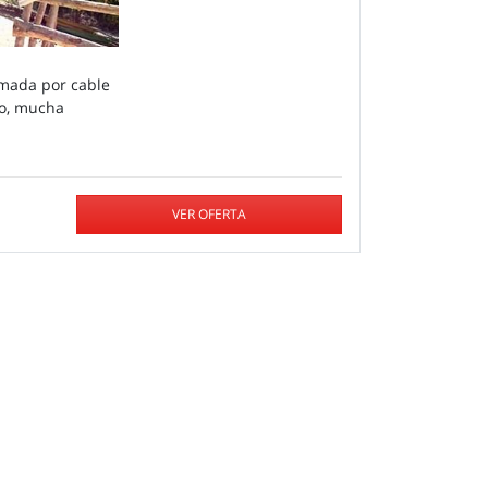
ormada por cable
jo, mucha
VER OFERTA