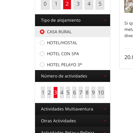
0
1
2
3
4
5
Tipo de alojamiento
Si q
metá
CASA RURAL
dive
HOTEL/HOSTAL
HOTEL CON SPA
20.
HOTEL PELAYO 3*
Número de actividades
1
2
3
4
5
6
7
8
9
10
Actividades Multiaventura
Otras Actividades
Actividades Relax y Belleza