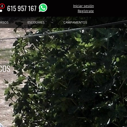
615 957 167
Iniciar sesión
Regístrate
URSOS
ESCOLARES
CAMPAMENTOS
COS