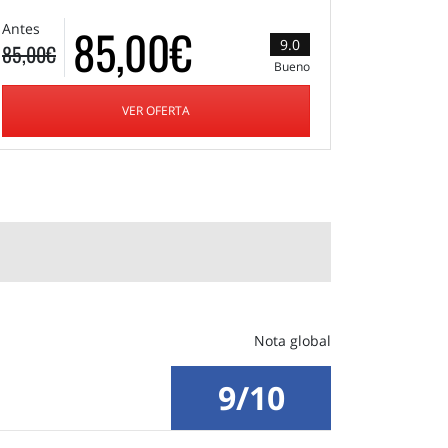
85,00€
Antes
9.0
85,00€
Bueno
VER OFERTA
Nota global
9/10