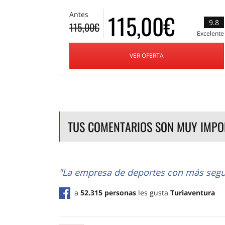
115,00€
Antes
9.8
115,00€
Excelente
VER OFERTA
TUS COMENTARIOS SON MUY IMPO
"La empresa de deportes con más segu
a
52.315 personas
les gusta
Turiaventura