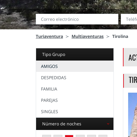
Turiaventura
Multiaventuras
Tirolina
Tipo Grupo
AC
AMIGOS
TI
DESPEDIDAS
FAMILIA
PAREJAS
SINGLES
Número de noches