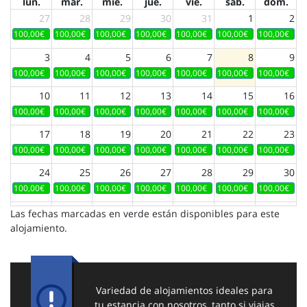
lun.
mar.
mié.
jue.
vie.
sáb.
dom.
27
28
29
30
31
1
2
100,00€
100,00€
100,00€
100,00€
100,00€
100,00€
100,00€
3
4
5
6
7
8
9
100,00€
100,00€
100,00€
100,00€
100,00€
100,00€
100,00€
10
11
12
13
14
15
16
100,00€
100,00€
100,00€
100,00€
100,00€
100,00€
100,00€
17
18
19
20
21
22
23
100,00€
100,00€
100,00€
100,00€
100,00€
100,00€
100,00€
24
25
26
27
28
29
30
100,00€
100,00€
100,00€
100,00€
100,00€
100,00€
100,00€
31
1
2
3
4
5
6
Las fechas marcadas en verde están disponibles para este
100,00€
100,00€
100,00€
100,00€
100,00€
100,00€
100,00€
alojamiento.
Variedad de alojamientos ideales para
tu estancia con nosotros, tanto si viajas