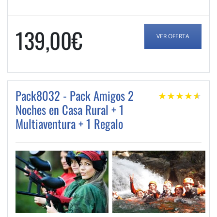
139,00€
VER OFERTA
Pack8032 - Pack Amigos 2
★
★
★
★
★
★
Noches en Casa Rural + 1
Multiaventura + 1 Regalo