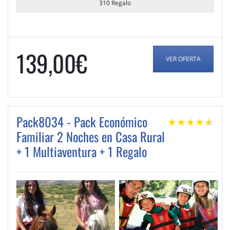
310 Regalo
139,00€
VER OFERTA
Pack8034 - Pack Económico
★
★
★
★
★
★
Familiar 2 Noches en Casa Rural
+ 1 Multiaventura + 1 Regalo