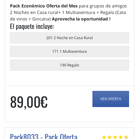
Pack Económico Oferta del Mes
para grupos de amigos
2 Noches en Casa rural+ 1 Multiaventura + Regalo (Cata
de vinos + Gincana)
Aprovecha la oportunidad !
El paquete incluye:
201 2 Noche en Casa Rural
171 1 Multiaventura
190 Regalo
89,00€
VER OFERTA
Pack8033 - Pack Oferta
★
★
★
★
★
★